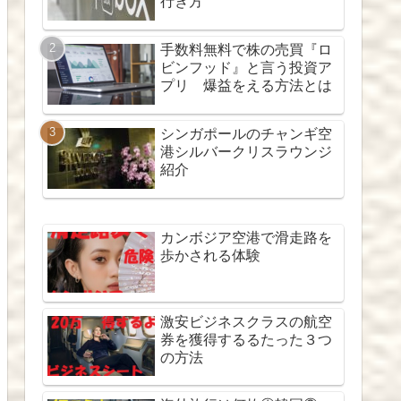
行き方
手数料無料で株の売買『ロ
ビンフッド』と言う投資ア
プリ 爆益をえる方法とは
シンガポールのチャンギ空
港シルバークリスラウンジ
紹介
カンボジア空港で滑走路を
歩かされる体験
激安ビジネスクラスの航空
券を獲得するるたった３つ
の方法