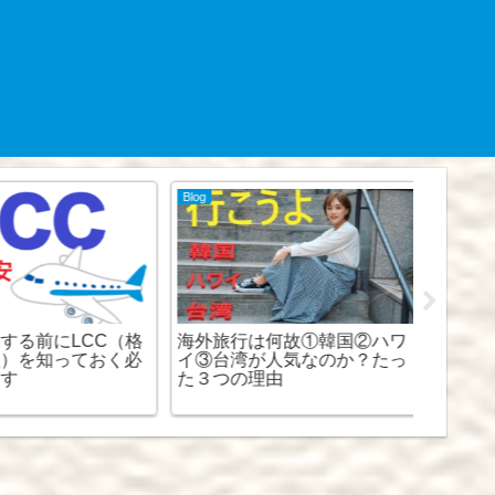
Blog
アジアの情
る前にLCC（格
海外旅行は何故①韓国②ハワ
チェンマ
）を知っておく必
イ③台湾が人気なのか？たっ
ｎ』乗
す
た３つの理由
ド！？”