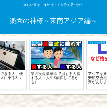
楽しい事は、海外行って自分で見つけろ
楽園の神様～東南アジア編～
新時代
アジアの情報
できる人、優
第四次産業革命で損する人得
アジアを旅す
に乗る3つ
する人（人生3割損してるか
安航空会社
も）
要がありま