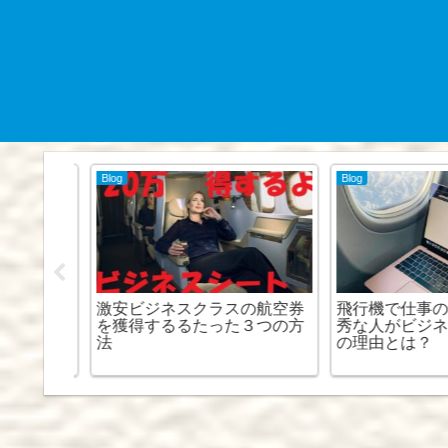
Blog
Blog
走路を歩
激安ビジネスクラスの航空券
飛行機で仕事の
を獲得するるたった３つの方
秀な人がビジネス
法
の理由とは？