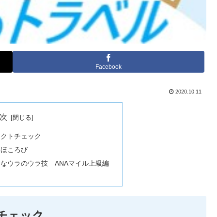
Facebook
2020.10.11
次
ァクトチェック
 ほころび
常なウラのウラ技 ANAマイル上級編
チェック