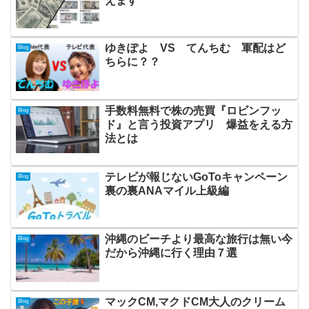
えます
ゆきぽよ VS てんちむ 軍配はど
Blog
ちらに？？
手数料無料で株の売買『ロビンフッ
Blog
ド』と言う投資アプリ 爆益をえる方
法とは
テレビが報じないGoToキャンペーン
Blog
裏の裏ANAマイル上級編
沖縄のビーチより最高な旅行は無い今
Blog
だから沖縄に行く理由７選
マックCM,マクドCM大人のクリーム
Blog