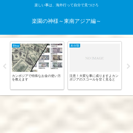
楽しい事は、海外行って自分で見つけろ
楽園の神様～東南アジア編～
Blog
未分類
新
ンプ
カンボジアで特殊なお金の使い方
注意！大変な事に成りますよカン
Am
報
を教えます
ボジアのスコールを甘く見ると
認｜